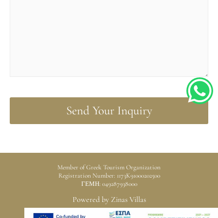
h
a
t
Member of Greek Tourism Organization
Registration Number: 1173K91000202500
ΓΕΜΗ: 049287938000
s
Powered by Zinas Villas