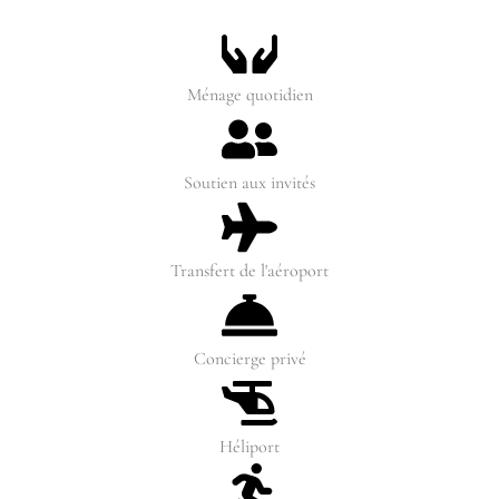
Ménage quotidien
Soutien aux invités
Transfert de l'aéroport
Concierge privé
Héliport