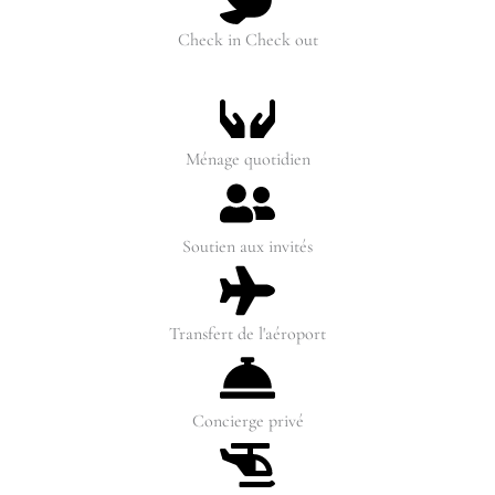
Check in Check out
Ménage quotidien
Soutien aux invités
Transfert de l'aéroport
Concierge privé