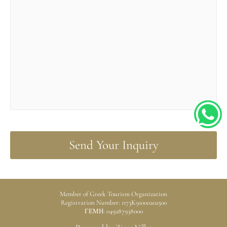
h
a
t
Member of Greek Tourism Organization
Registration Number: 1173K91000202500
ΓΕΜΗ: 049287938000
s