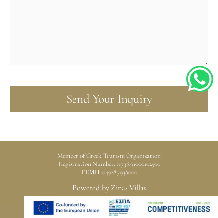
h
a
t
Member of Greek Tourism Organization
Registration Number: 1173K91000202500
ΓΕΜΗ: 049287938000
s
Powered by Zinas Villas
a