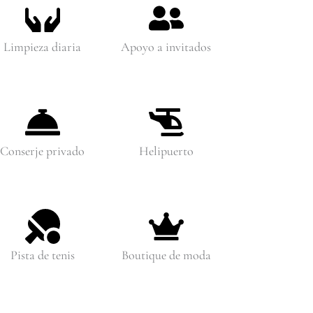
Limpieza diaria
Apoyo a invitados
Conserje privado
Helipuerto
Pista de tenis
Boutique de moda