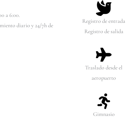
0 a 6:00.
Registro de entrada
miento diario y 24/7h de
Registro de salida
Traslado desde el
aeropuerto
Gimnasio