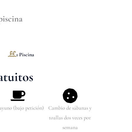
piscina
1 Piscina
atuitos
ayuno (bajo petición)
Cambio de sábanas y
toallas dos veces por
semana