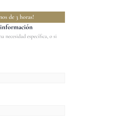
os de 3 horas!
s información
a necesidad específica, o si