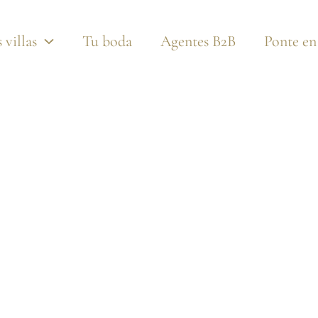
Fotos
Vídeo
360 Vistas
Pdf
 villas
Tu boda
Agentes B2B
Ponte en