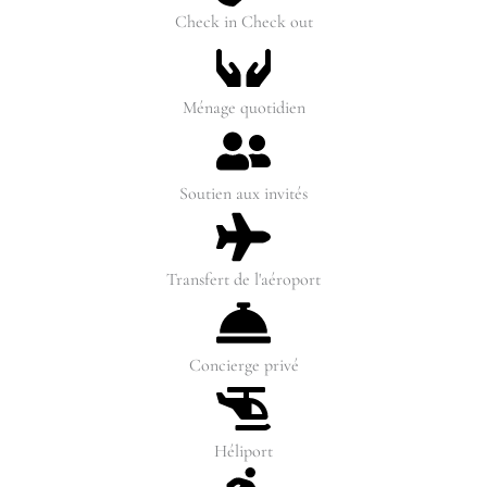
Check in Check out
Ménage quotidien
Soutien aux invités
Transfert de l'aéroport
Concierge privé
Héliport