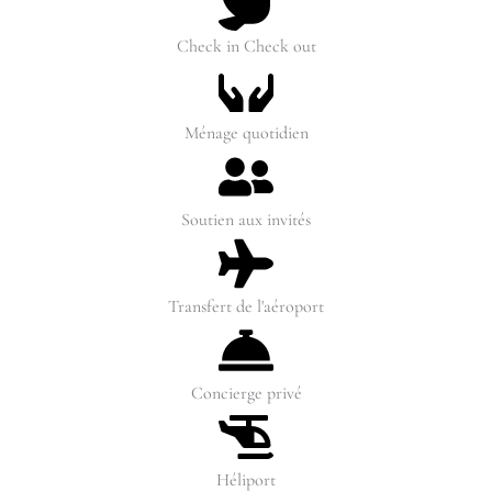
Check in Check out
Ménage quotidien
Soutien aux invités
Transfert de l'aéroport
Concierge privé
Héliport