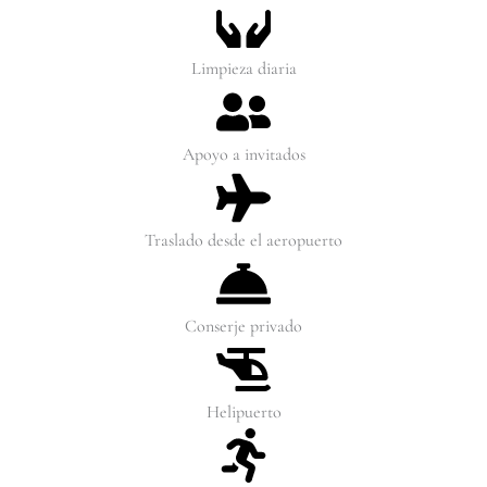
Limpieza diaria
Apoyo a invitados
Traslado desde el aeropuerto
Conserje privado
Helipuerto