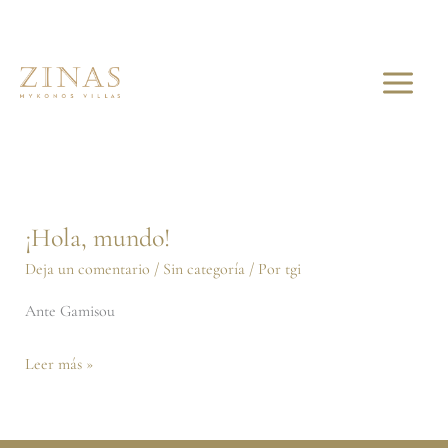
Ir
al
contenido
Sin categoría
¡Hola, mundo!
¡Hola,
mundo!
Deja un comentario
/
Sin categoría
/ Por
tgi
Ante Gamisou
Leer más »