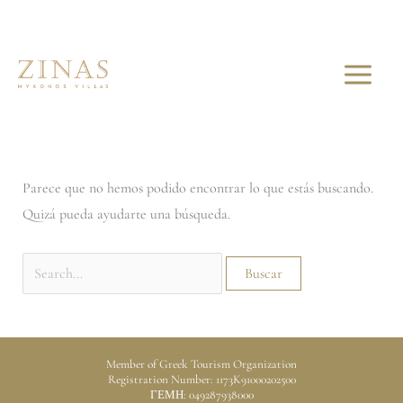
Ir
Buscar
al
por:
Galerías
contenido
Parece que no hemos podido encontrar lo que estás buscando.
Quizá pueda ayudarte una búsqueda.
Member of Greek Tourism Organization
Registration Number: 1173K91000202500
ΓΕΜΗ: 049287938000