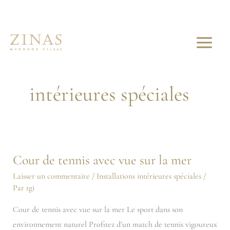
Aller
au
contenu
Installations
intérieures spéciales
Cour de tennis avec vue sur la mer
Cour
de
Laisser un commentaire
/
Installations intérieures spéciales
/
Par
tgi
tennis
avec
Cour de tennis avec vue sur la mer Le sport dans son
vue
environnement naturel Profitez d’un match de tennis vigoureux