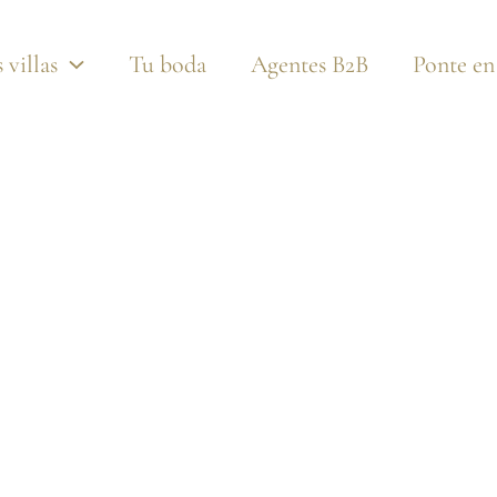
Fotos
Vídeo
360 Vistas
Pdf
 villas
Tu boda
Agentes B2B
Ponte en