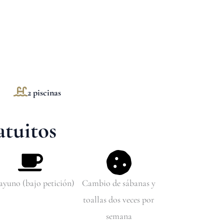
2 piscinas
atuitos
ayuno (bajo petición)
Cambio de sábanas y
toallas dos veces por
semana