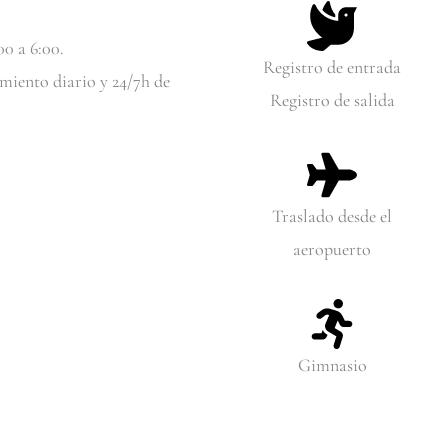
0 a 6:00.
Registro de entrada
miento diario y 24/7h de
Registro de salida
Traslado desde el
aeropuerto
Gimnasio