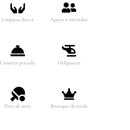
Limpieza diaria
Apoyo a invitados
Conserje privado
Helipuerto
Pista de tenis
Boutique de moda