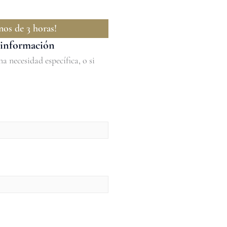
os de 3 horas!
s información
a necesidad específica, o si